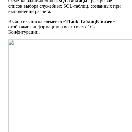
Отметка радио-кнопки «
SQL таблицы
» раскрывает
список выбора служебных SQL-таблиц, созданных при
выполнении расчета.
Выбор из списка элемента
«TLink-ТаблицfСвязей»
отображает информацию о всех связях 1С-
Конфигурации.